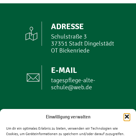
ADRESSE
Schulstraße 3
37351 Stadt Dingelstädt
OT Bickenriede
E-MAIL
tagespflege-alte-
schule@web.de
PHONE
Einwilligung verwalten
+49 (0)36 023/21 39 75
Um dir ein optimales Erlebnis zu bieten, verwenden wir Technologien wie
Cookies, um Geräteinformationen zu speichern und/oder darauf zuzugreifen.