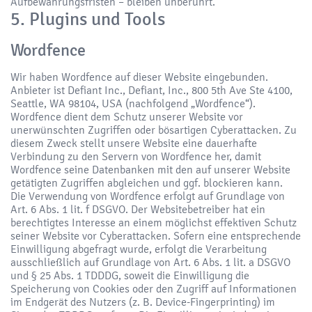
Aufbewahrungsfristen – bleiben unberührt.
5. Plugins und Tools
Wordfence
Wir haben Wordfence auf dieser Website eingebunden.
Anbieter ist Defiant Inc., Defiant, Inc., 800 5th Ave Ste 4100,
Seattle, WA 98104, USA (nachfolgend „Wordfence“).
Wordfence dient dem Schutz unserer Website vor
unerwünschten Zugriffen oder bösartigen Cyberattacken. Zu
diesem Zweck stellt unsere Website eine dauerhafte
Verbindung zu den Servern von Wordfence her, damit
Wordfence seine Datenbanken mit den auf unserer Website
getätigten Zugriffen abgleichen und ggf. blockieren kann.
Die Verwendung von Wordfence erfolgt auf Grundlage von
Art. 6 Abs. 1 lit. f DSGVO. Der Websitebetreiber hat ein
berechtigtes Interesse an einem möglichst effektiven Schutz
seiner Website vor Cyberattacken. Sofern eine entsprechende
Einwilligung abgefragt wurde, erfolgt die Verarbeitung
ausschließlich auf Grundlage von Art. 6 Abs. 1 lit. a DSGVO
und § 25 Abs. 1 TDDDG, soweit die Einwilligung die
Speicherung von Cookies oder den Zugriff auf Informationen
im Endgerät des Nutzers (z. B. Device-Fingerprinting) im